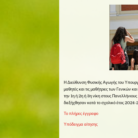
Η Διεύθυνση Φυσικής Αγωγής του Υπουργε
μαθητές και τις μαθήτριες των Γενικών κ
την 1η ή 2η ή 3η νίκη στους Πανελλήνιους
διεξήχθησαν κατά το σχολικό έτος 2024-
Το πλήρες έγγραφο
Υπόδειγμα αίτησης