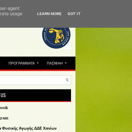
user-agent
erate usage
LEARN MORE
GOT IT
»
»
»
ΠΡΟΓΡΑΜΜΑΤΑ
ΠΑΣΙΦΑΗ
 US
book
gram
 Φυσικής Αγωγής ΔΔΕ Χανίων