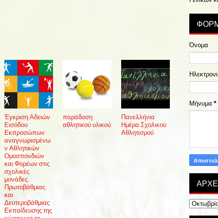
ΦΟΡΜ
Όνομα
Ηλεκτρονι
Μήνυμα
*
Έγκριση Αδειών
παράδοση
Πανελλήνια
Εισόδου
αθλητικού υλικού
Ημέρα Σχολικού
Εκπροσώπων
Αθλητισμού
αναγνωρισμένω
ν Αθλητικών
Ομοσπονδιών
και Φορέων στις
σχολικές
μονάδες
ΑΡΧΕ
Πρωτοβάθμιας
και
Δευτεροβάθμιας
Εκπαίδευσης της