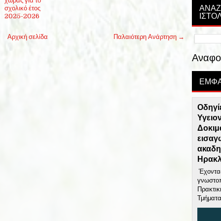
χώρας για το
ΑΝΑΖ
σχολικό έτος
ΙΣΤΟ
2025-2026
Αρχική σελίδα
Παλαιότερη Ανάρτηση →
Αναφο
ΕΜΦΑ
Οδηγί
Υγειο
Δοκιμ
εισαγ
ακαδη
Ηρακλ
Έχοντας
γνωστοπ
Πρακτικ
Τμήματα