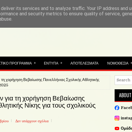
deliver its services and to analyze traffic. Your IP address and 
formance and security metrics to ensure quality of service, gen
abuse.
ΓΩΓΗΣ Δ.Δ.Ε
»
»
ΣΤΙΚΟ ΠΡΟΓΡΑΜΜΑ
ΕΝΤΥΠΑ
ΑΠΟΤΕΛΕΣΜΑΤΑ
ΝΟΜΟΘΕΣΙΑ
α τη χορήγηση Βεβαίωσης Πανελλήνιας Σχολικής Αθλητικής
-2025
ABOUT
ν για τη χορήγηση Βεβαίωσης
λητικής Νίκης για τους σχολικούς
Face
insta
βρίου
Δεν υπάρχουν σχόλια
Ομάδα