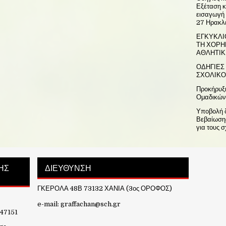
Εξέταση κ
εισαγωγή 
27 Ηρακλ
ΕΓΚΥΚΛΙ
ΤΗ ΧΟΡΗ
ΑΘΛΗΤΙΚ
ΟΔΗΓΙΕΣ 
ΣΧΟΛΙΚΟ
Προκήρυξ
Ομαδικών
Υποβολή δ
Βεβαίωσης
για τους 
ΗΣ
ΔΙΕΥΘΥΝΣΗ
ΓΚΕΡΟΛΑ 48Β 73132 ΧΑΝΙΑ (3ος ΟΡΟΦΟΣ)
e-mail: graffachan@sch.gr
 47151