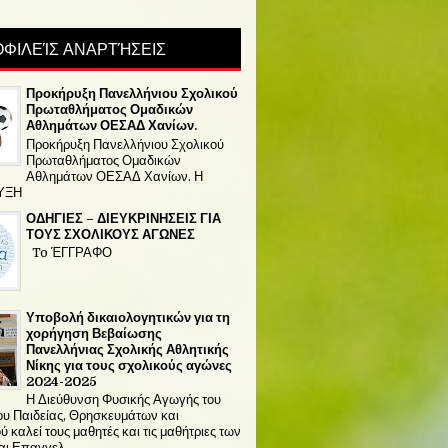
ΦΙΛΕΊΣ ΑΝΑΡΤΉΣΕΙΣ
Προκήρυξη Πανελλήνιου Σχολικού
Πρωταθλήματος Ομαδικών
Αθλημάτων ΟΕΣΑΔ Χανίων.
Προκήρυξη Πανελλήνιου Σχολικού
Πρωταθλήματος Ομαδικών
Αθλημάτων ΟΕΣΑΔ Χανίων. Η
ΥΞΗ
ΟΔΗΓΙΕΣ – ΔΙΕΥΚΡΙΝΗΣΕΙΣ ΓΙΑ
ΤΟΥΣ ΣΧΟΛΙΚΟΥΣ ΑΓΩΝΕΣ
To ΈΓΓΡΑΦΟ
Υποβολή δικαιολογητικών για τη
χορήγηση Βεβαίωσης
Πανελλήνιας Σχολικής Αθλητικής
Νίκης για τους σχολικούς αγώνες
2024-2025
Η Διεύθυνση Φυσικής Αγωγής του
υ Παιδείας, Θρησκευμάτων και
 καλεί τους μαθητές και τις μαθήτριες των
αι Επαγγελ...